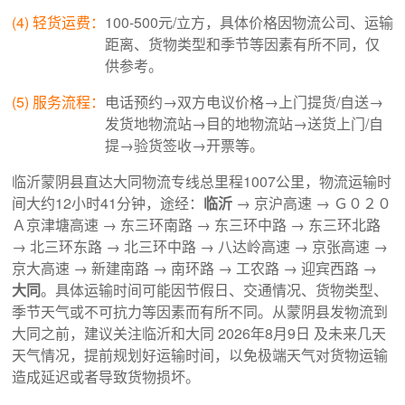
(4) 轻货运费：
100-500元/立方，具体价格因物流公司、运输
距离、货物类型和季节等因素有所不同，仅
供参考。
(5) 服务流程：
电话预约→双方电议价格→上门提货/自送→
发货地物流站→目的地物流站→送货上门/自
提→验货签收→开票等。
临沂蒙阴县直达大同物流专线总里程1007公里，物流运输时
间大约12小时41分钟，途经：
临沂
→ 京沪高速 → Ｇ０２０
Ａ京津塘高速 → 东三环南路 → 东三环中路 → 东三环北路
→ 北三环东路 → 北三环中路 → 八达岭高速 → 京张高速 →
京大高速 → 新建南路 → 南环路 → 工农路 → 迎宾西路 →
大同
。具体运输时间可能因节假日、交通情况、货物类型、
季节天气或不可抗力等因素而有所不同。从蒙阴县发物流到
大同之前，建议关注临沂和大同 2026年8月9日 及未来几天
天气情况，提前规划好运输时间，以免极端天气对货物运输
造成延迟或者导致货物损坏。