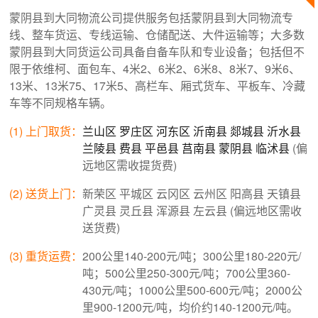
蒙阴县到大同物流公司提供服务包括蒙阴县到大同物流专
线、整车货运、专线运输、仓储配送、大件运输等；大多数
蒙阴县到大同货运公司具备自备车队和专业设备；包括但不
限于依维柯、面包车、4米2、6米2、6米8、8米7、9米6、
13米、13米75、17米5、高栏车、厢式货车、平板车、冷藏
车等不同规格车辆。
(1) 上门取货：
兰山区
罗庄区
河东区
沂南县
郯城县
沂水县
兰陵县
费县
平邑县
莒南县
蒙阴县
临沭县
(偏
远地区需收提货费)
(2) 送货上门：
新荣区 平城区 云冈区 云州区 阳高县 天镇县
广灵县 灵丘县 浑源县 左云县 (偏远地区需收
送货费)
(3) 重货运费：
200公里140-200元/吨；300公里180-220元/
吨；500公里250-300元/吨；700公里360-
430元/吨；1000公里500-600元/吨；2000公
里900-1200元/吨，均价约140-1200元/吨。