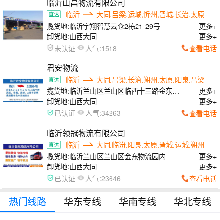
临沂山昌物流有限公司
临沂
大同,吕梁,运城,忻州,晋城,长治,太原
揽货地:
临沂宇翔智慧云仓2栋21-29号
更多+
卸货地:
山西大同
更多+
人气:
查看电话
未认证
1518
君安物流
临沂
大同,吕梁,长治,朔州,太原,阳泉,吕梁
揽货地:
临沂兰山区兰山区临西十三路金东物
更多+
流园内
卸货地:
山西大同
更多+
人气:
查看电话
已认证
34263
临沂领冠物流有限公司
临沂
大同,临汾,阳泉,太原,晋城,运城,朔州
揽货地:
临沂兰山区兰山区金东物流园内
更多+
卸货地:
山西大同
更多+
人气:
查看电话
已认证
23646
热门线路
华东专线
华南专线
华北专线