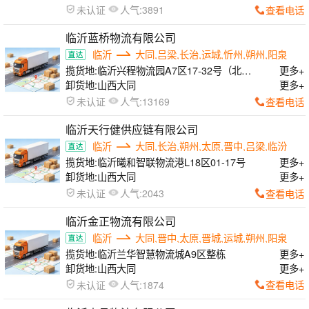
人气:
查看电话
未认证
3891
临沂蓝桥物流有限公司
临沂
大同,吕梁,长治,运城,忻州,朔州,阳泉
揽货地:
临沂兴程物流园A7区17-32号（北门
更多+
东边第一排）
卸货地:
山西大同
更多+
人气:
查看电话
未认证
13169
临沂天行健供应链有限公司
临沂
大同,长治,朔州,太原,晋中,吕梁,临汾
揽货地:
临沂曦和智联物流港L18区01-17号
更多+
卸货地:
山西大同
更多+
人气:
查看电话
未认证
2043
临沂金正物流有限公司
临沂
大同,晋中,太原,晋城,运城,朔州,阳泉
揽货地:
临沂兰华智慧物流城A9区整栋
更多+
卸货地:
山西大同
更多+
人气:
查看电话
未认证
1874